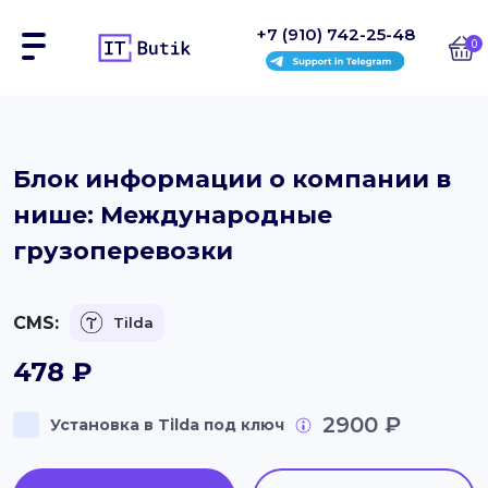
+7 (910) 742-25-48
0
Сайты
Блок информации о компании в
нише: Международные
Интернет-магазины
грузоперевозки
Блоки
На заказ
CMS:
Tilda
Инструкции
478
₽
Блог
2900 ₽
Установка в Tilda под ключ
Контакты