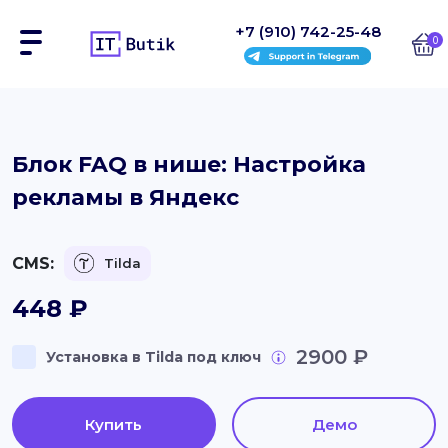
+7 (910) 742-25-48
0
Сайты
Блок FAQ в нише: Настройка
рекламы в Яндекс
Интернет-магазины
Блоки
CMS:
Tilda
На заказ
448
₽
Инструкции
2900 ₽
Установка в Tilda под ключ
Блог
Купить
Демо
Контакты