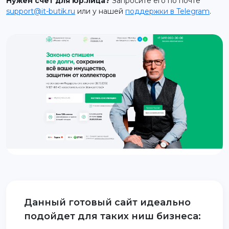
Нужен счет для юр.лица?
Запросите его по почте
support@it-butik.ru
или у нашей
поддержки в Telegram
.
support@it-butik.ru
Данный готовый сайт идеально
подойдет для таких ниш бизнеса: