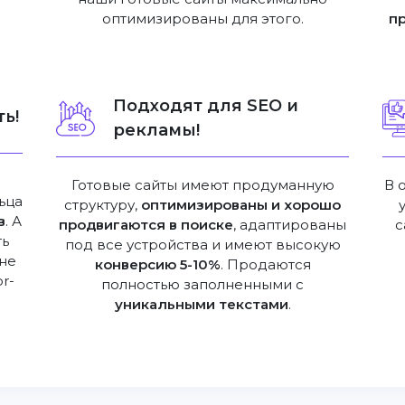
оптимизированы для этого.
п
Подходят для SEO и
ь!
рекламы!
Готовые сайты имеют продуманную
В 
ьца
структуру,
оптимизированы и хорошо
в
. А
продвигаются в поиске
, адаптированы
с
ть
под все устройства и имеют высокую
не
конверсию 5-10%
. Продаются
or-
полностью заполненными с
уникальными текстами
.