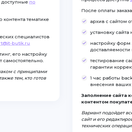
, доступные
по
После оплаты заказа
о контента тематике
архив с сайтом 
установку сайта
еских специалистов
t@it-butik.ru
настройку форм 
доставляемости
инг, его настройку
т самостоятельно.
тестирование са
гарантии коррек
знаком с принципами
акже тем, кто готов
1 час работы ba
внесения ваших 
Заполнение сайта 
контентом покупате
Вариант подойдет все
сайт и его редактир
технических операци