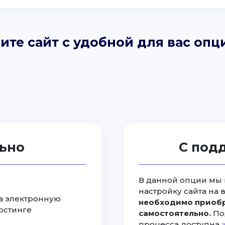
ите сайт с удобной для вас опц
ьно
С под
В данной опции мы 
настройку сайта на 
на электронную
необходимо приобр
хостинге
самостоятельно.
По
процесса доступна