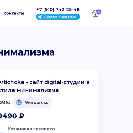
+7 (910) 742-25-48
0
Контакты
минимализма
Artichoke - сайт digital-студии в
стиле минимализма
CMS:
Wordpress
9490
₽
Установка готового