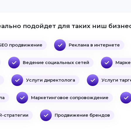
ально подойдет для таких ниш бизнес
SEO продвижение
Реклама в интернете
Ведение социальных сетей
Марке
Услуги директолога
Услуги тарг
ла
Маркетинговое сопровождение
R-стратегии
Продвижение брендов