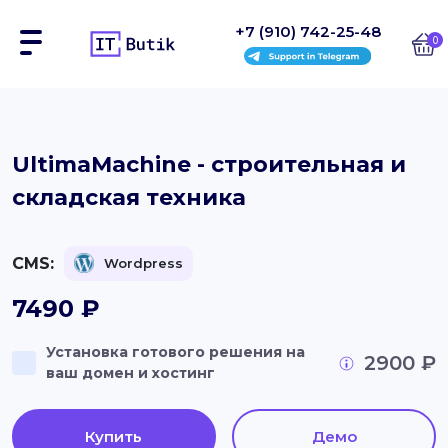
+7 (910) 742-25-48
0
Сайты
UltimaMachine - строительная и
складская техника
Интернет-магазины
Блоки
CMS:
Wordpress
На заказ
7490
₽
Инструкции
Установка готового решения на
2900 ₽
ваш домен и хостинг
Блог
Контакты
Купить
Демо