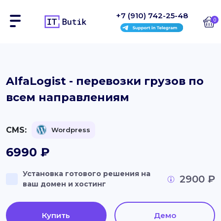
+7 (910) 742-25-48
0
Сайты
AlfaLogist - перевозки грузов по
всем направлениям
Интернет-магазины
Блоки
CMS:
Wordpress
На заказ
6990
₽
Инструкции
Установка готового решения на
2900 ₽
ваш домен и хостинг
Блог
Контакты
Купить
Демо